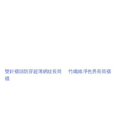
雙針襪頭防穿超薄網紋長筒
竹纖維凈色男長筒襪
襪