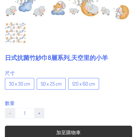
日式抗菌竹紗巾8層系列_天空里的小羊
尺寸
30 x 30 cm
50 x 25 cm
120 x 60 cm
數量
−
+
加至購物車