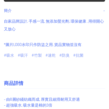
簡介
−
自家品牌設計, 手感一流, 無添加螢光劑, 環保健康 , 用得開心
又放心

*圖片LOGO水印只作防盜之用, 貨品實物並沒有.
吸水
吸汗
竹製
速乾
防臭
抗菌
商品詳情
- 由8層紗綫紡織而成, 厚實且細滑耐用又舒適
- 超強吸水, 吸水量是棉的3倍