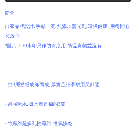
簡介
−
自家品牌設計, 手感一流, 無添加螢光劑, 環保健康 , 用得開心
又放心 

*圖片LOGO水印只作防盜之用, 貨品實物並沒有 

- 由8層紗綫紡織而成, 厚實且細滑耐用又舒適

- 超強吸水, 吸水量是棉的3倍

- 竹纖維是多孔性纖維, 透氣快乾
