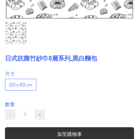
日式抗菌竹紗巾8層系列_黑白麵包
尺寸
120 x 60 cm
數量
−
+
加至購物車