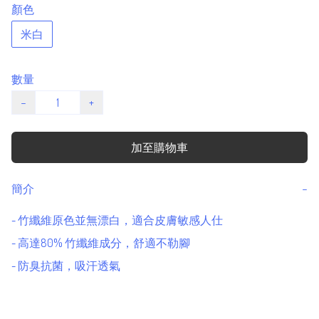
顏色
米白
數量
−
+
加至購物車
簡介
−
- 竹纖維原色並無漂白，適合皮膚敏感人仕

- 高達80% 竹纖維成分，舒適不勒腳

- 防臭抗菌，吸汗透氣