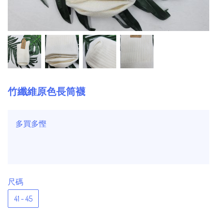
竹纖維原色長筒襪
多買多慳
尺碼
41 - 45