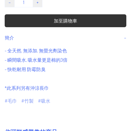
−
+
加至購物車
簡介
−
- 全天然, 無添加, 無螢光劑染色

- 瞬間吸水, 吸水量更是棉的3倍

- 快乾耐用 防霉防臭

*此系列另有沖涼長巾
毛巾
竹製
吸水