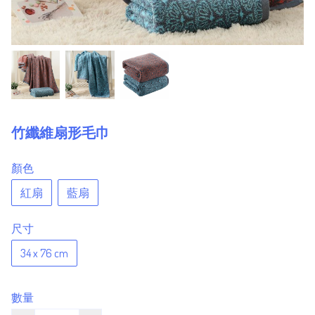
竹纖維扇形毛巾
顏色
紅扇
藍扇
尺寸
34 x 76 cm
數量