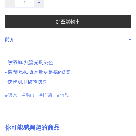
−
+
加至購物車
簡介
−
- 無添加, 無螢光劑染色

- 瞬間吸水, 吸水量更是棉的3倍

- 快乾耐用 防霉防臭
吸水
毛巾
抗菌
竹製
你可能感興趣的商品