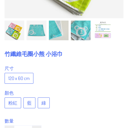
竹纖維毛圈小熊 小浴巾
尺寸
120 x 60 cm
顏色
粉紅
藍
綠
數量