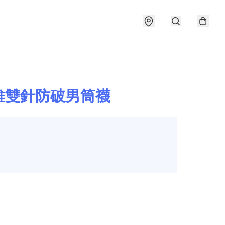
維雙針防破男筒襪