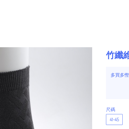
竹纖
多買多慳
尺碼
41~45