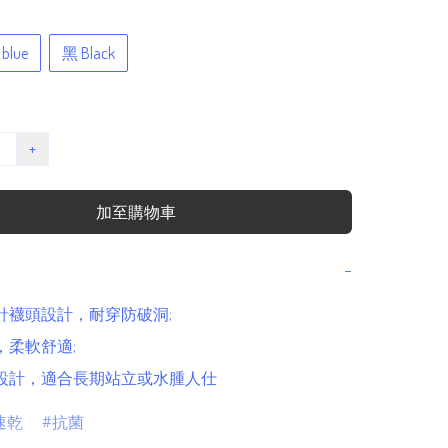
blue
黑 Black
+
加至購物車
−
針襪頭設計，耐穿防破洞;

，柔軟舒適;

筒設計，適合長期站立或水腫人仕
速乾
抗菌