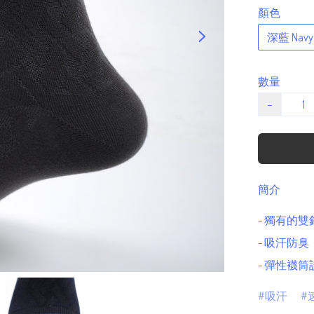
顏色
深藍 Navy 
數量
−
簡介
- 獨有的雙
- 吸汗防臭
- 彈性襪
吸汗